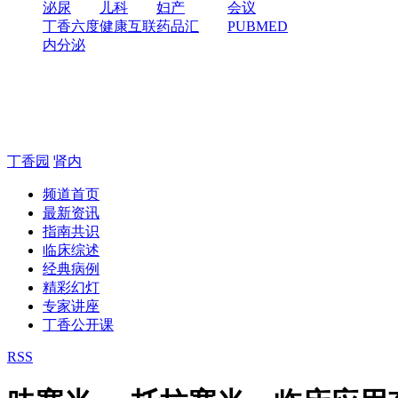
泌尿
儿科
妇产
会议
丁香六度
健康互联
药品汇
PUBMED
内分泌
丁香园
肾内
频道首页
最新资讯
指南共识
临床综述
经典病例
精彩幻灯
专家讲座
丁香公开课
RSS