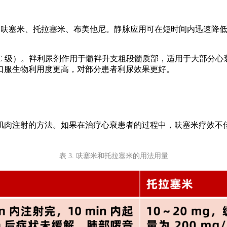
剂如呋塞米、托拉塞米、布美他尼。静脉应用可在短时间内迅速降
类，C 级）。袢利尿剂作用于髓袢升支粗段髓质部，适用于大部分
口服生物利用度更高，对部分患者利尿效果更好。
肌肉注射的方法。如果在治疗心衰患者的过程中，呋塞米疗效不
表 3. 呋塞米和托拉塞米的用法用量