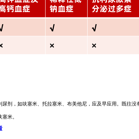
利尿剂，如呋塞米、托拉塞米、布美他尼，应及早应用。
既往没
呋塞米。
看