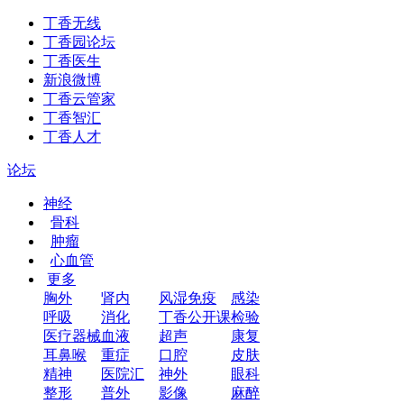
丁香无线
丁香园论坛
丁香医生
新浪微博
丁香云管家
丁香智汇
丁香人才
论坛
神经
骨科
肿瘤
心血管
更多
胸外
肾内
风湿免疫
感染
呼吸
消化
丁香公开课
检验
医疗器械
血液
超声
康复
耳鼻喉
重症
口腔
皮肤
精神
医院汇
神外
眼科
整形
普外
影像
麻醉