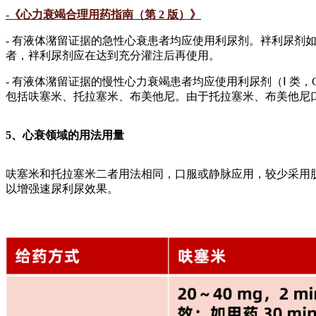
-《心力衰竭合理用药指南（第 2 版）》
- 有液体潴留证据的急性心衰患者均应使用利尿剂。袢利尿
者，袢利尿剂应在达到充分灌注后再使用。
- 有液体潴留证据的慢性心力衰竭患者均应使用利尿剂（Ⅰ 
包括呋塞米、托拉塞米、布美他尼。由于托拉塞米、布美他尼
5、
心衰领域的用法用量
呋塞米和托拉塞米二者用法相同，口服或静脉应用，较少采用
以增强速尿利尿效果。