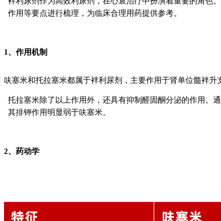
袢利尿剂作为高效利尿剂，在心衰治疗中扮演着重要的角色。
作用等要点进行梳理，为临床合理用药提供参考。
1、
作用机制
呋塞米和托拉塞米都属于袢利尿剂，主要作用于肾单位髓袢升支粗段，
托拉塞米除了以上作用外，还具有抑制醛固酮分泌的作用。通
其排钾作用明显弱于呋塞米。
2、
药动学