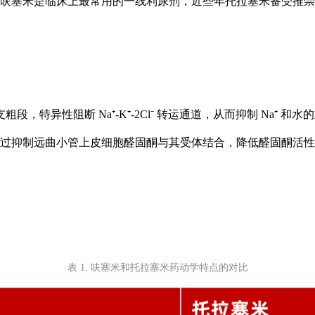
呋塞米是临床上最常用的一线利尿剂，近些年托拉塞米备受推崇
特异性阻断 Na⁺-K⁺-2Cl⁻ 转运通道，从而抑制 Na⁺ 
过抑制远曲小管上皮细胞醛固酮与其受体结合，降低醛固酮活性
表 1. 呋塞米和托拉塞米药动学特点的对比