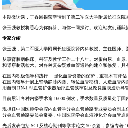
本期微访谈，丁香园很荣幸请到了第二军医大学附属长征医院
张玉强教授将悉心为你解答、与你一同探讨。欢迎站友们踊跃
专家介绍
张玉强，第二军医大学附属长征医院肾内科教授、主任医师、
从事肾脏病临床、科研及教学工作二十八年。对蛋白尿、血尿
和肾穿刺活检术。对各种复杂疑难血管通路的建立和修复，具
在国内积极倡导和践行 「强化血管资源的保护，重视术前评估，加强
在国内较早开展上臂动静脉内瘘、转位血管移植、人造血管内
用自制 HN-1 型血管扩张器治疗血管狭窄以及改良腹膜透
目前累计各种内瘘手术逾 16000 例次，手术数量及质量处
现担任中国医师学会腔内血管学分会血管通路专业委员会副主任
分会血管通路委员会常委，中国医院学会血液净化分会血管通
先后发表包括 SCI 及核心期刊等学术论文 50 余篇，参编