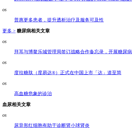
os
普惠更多患者，提升透析治疗及服务可及性
更多 >
糖尿病相关文章
os
拜耳与博鳌乐城管理局签订战略合作备忘录，开展糖尿病
os
度拉糖肽（度易达®）正式在中国上市「达」道至简
os
高血糖危象的诊治
血尿相关文章
os
尿异形红细胞有助于诊断肾小球肾炎