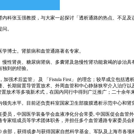
肾内科张玉强教授，与大家一起探讨「透析通路的热点、不足及
提问。
医学博士。肾脏病和血管通路著名专家。
、慢性肾炎、糖尿病肾病、多囊肾及急慢性肾功能衰竭的诊治具
有独到的经验。
术后监管」 及 「Fistula First」 的理念；较早成立
瘘、长期留置导管置放术、外周血管和中心静脉狭窄介入治疗以
析导管置放术等多项新术式，在国内同行中得到广泛推广；二十余年
于国内领先水平。目前还负责科室国家卫生部腹膜透析示范中心和肾
委员，中国医学装备学会血液净化分会常委, 中国医促会血管
路专家组成员等学术团体职务，并担任多个血管通路专家委员会
专著 10 余部，获得或参与获得国家自然科学基金、军队及上海市各