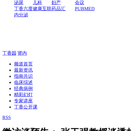
泌尿
儿科
妇产
会议
丁香六度
健康互联
药品汇
PUBMED
内分泌
丁香园
肾内
频道首页
最新资讯
指南共识
临床综述
经典病例
精彩幻灯
专家讲座
丁香公开课
RSS