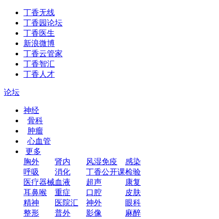
丁香无线
丁香园论坛
丁香医生
新浪微博
丁香云管家
丁香智汇
丁香人才
论坛
神经
骨科
肿瘤
心血管
更多
胸外
肾内
风湿免疫
感染
呼吸
消化
丁香公开课
检验
医疗器械
血液
超声
康复
耳鼻喉
重症
口腔
皮肤
精神
医院汇
神外
眼科
整形
普外
影像
麻醉