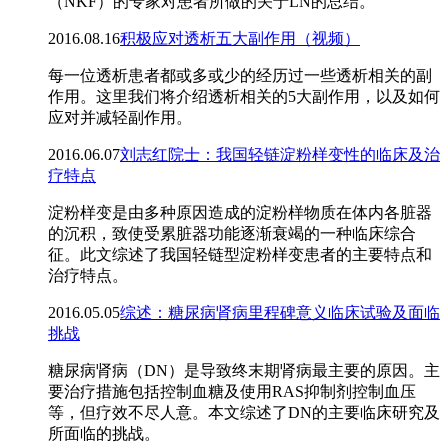
（NKF）的专家对患者所做的关于LN的总结。
2016.08.16
积极应对透析五大副作用（视频）
​每一位透析患者都或多或少的经历过一些透析相关的副
作用。这里我们将介绍透析相关的5大副作用，以及如何
应对并减轻副作用。
2016.06.07
刘志红院士：我国轻链淀粉样变性的临床及治
疗特点
​淀粉样变是由多种原因造成的淀粉样物质在体内各脏器
的沉积，致使受累脏器功能逐渐衰竭的一种临床综合
征。此文综述了我国轻链型淀粉样变患者的主要特点和
治疗特点。
2016.05.05
综述：糖尿病肾病里程碑意义临床试验及面临
挑战
糖尿病肾病（DN）是导致终末期肾病最主要的原因。主
要治疗措施包括控制血糖及使用RAS抑制剂控制血压
等，但疗效不尽人意。本文综述了DN的主要临床研究及
所面临的挑战。