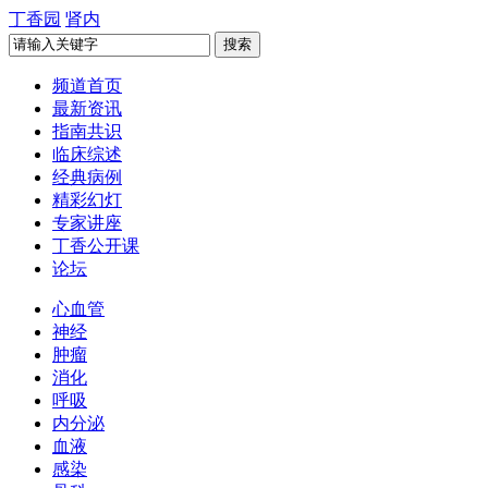
丁香园
肾内
频道首页
最新资讯
指南共识
临床综述
经典病例
精彩幻灯
专家讲座
丁香公开课
论坛
心血管
神经
肿瘤
消化
呼吸
内分泌
血液
感染