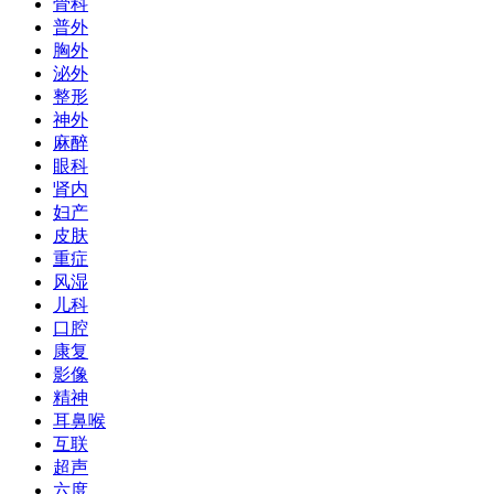
骨科
普外
胸外
泌外
整形
神外
麻醉
眼科
肾内
妇产
皮肤
重症
风湿
儿科
口腔
康复
影像
精神
耳鼻喉
互联
超声
六度